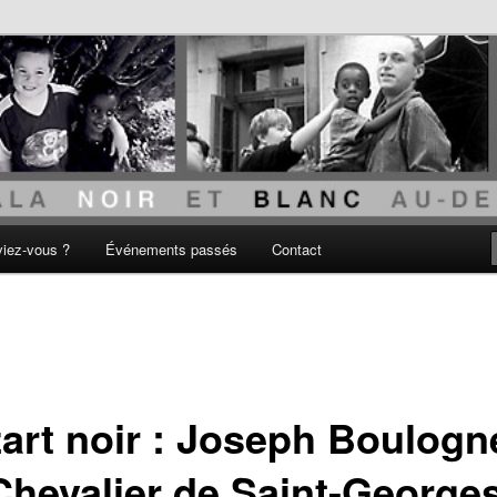
acisme
viez-vous ?
Événements passés
Contact
art noir : Joseph Boulogn
 Chevalier de Saint-George