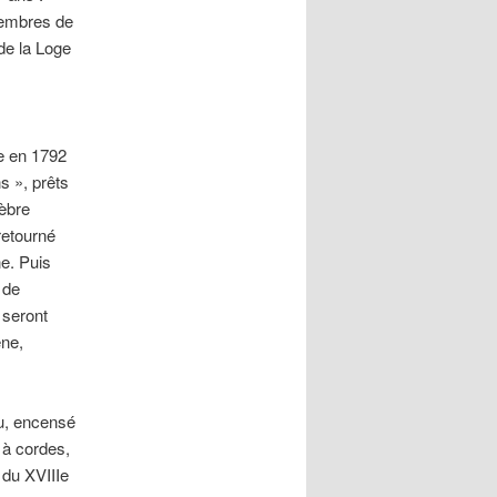
membres de
 de la Loge
ge en 1792
s », prêts
lèbre
retourné
ne. Puis
 de
 seront
ène,
nu, encensé
 à cordes,
 du XVIIIe