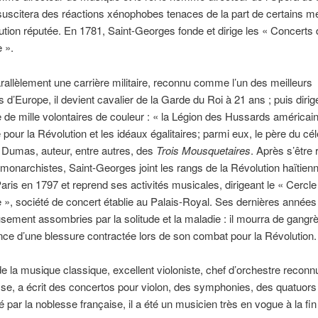
suscitera des réactions xénophobes tenaces de la part de certains 
itution réputée. En 1781, Saint-Georges fonde et dirige les « Concerts
 ».
allèlement une carrière militaire, reconnu comme l’un des meilleurs
 d’Europe, il devient cavalier de la Garde du Roi à 21 ans ; puis diri
de mille volontaires de couleur : « la Légion des Hussards américain
e pour la Révolution et les idéaux égalitaires; parmi eux, le père du cé
 Dumas, auteur, entre autres, des
Trois Mousquetaires
. Après s’être 
 monarchistes, Saint-Georges joint les rangs de la Révolution haïtien
Paris en 1797 et reprend ses activités musicales, dirigeant le « Cercle
 », société de concert établie au Palais-Royal. Ses dernières années
ement assombries par la solitude et la maladie : il mourra de gangr
e d’une blessure contractée lors de son combat pour la Révolution.
e la musique classique, excellent violoniste, chef d’orchestre recon
sse, a écrit des concertos pour violon, des symphonies, des quatuors
é par la noblesse française, il a été un musicien très en vogue à la fin