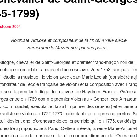
45-1799)
octobre 2004
Violoniste virtuose et compositeur de la fin du XVIIIe siècle
Surnommé le Mozart noir par ses pairs…
logne, chevalier de Saint-Georges et premier franc-maçon noir de F
eloupe d’un noble français et d’une esclave.
Vers 1752, son père l
il étudie la musique : le violon avec Jean-Marie Leclair (considéré auj
ondateur de l’école française de violon) et la composition avec Franç
ssec (le premier à diriger les œuvres de Haydn en France). Grâce 
rges entre en 1769 comme premier violon au « Concert des Amateur
ui commandait, exécutait et faisait imprimer des œuvres) et entame 
e soliste de violon en 1772-1773, exécutant ses propres concertos. 
, il devient chef d’orchestre de cet ensemble qui, en 1775, est dés
rchestre symphonique à Paris. Cette année-là, la reine Marie-Antoinet
mme directeur de musique et le roi le nomme directeur de l’Opéra de P