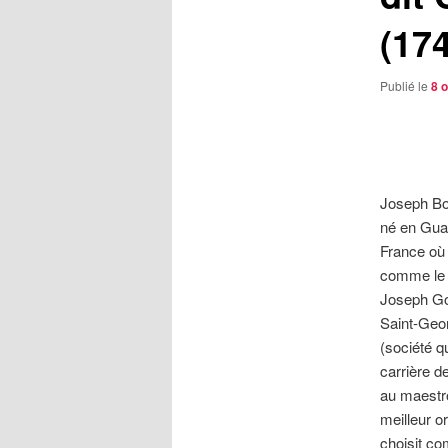
(17
Publié le
8 
Joseph Bou
né en Guad
France où 
comme le f
Joseph Go
Saint-Geo
(société q
carrière d
au maestro
meilleur o
choisit co