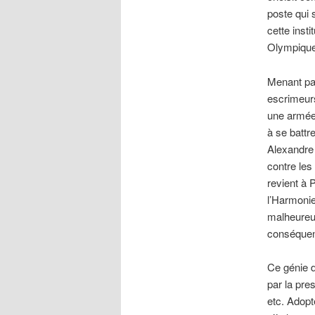
poste qui 
cette inst
Olympique
Menant par
escrimeurs
une armée 
à se battr
Alexandre
contre les
revient à 
l’Harmonie
malheureus
conséquenc
Ce génie d
par la pre
etc. Adopt