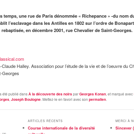
s temps, une rue de Paris dénommée « Richepance » -du nom d
ablit l’esclavage dans les Antilles en 1802 sur l’ordre de Bonapart
rebaptisée, en décembre 2001, rue Chevalier de Saint-Georges.
classical.com
-Claude Halley. Association pour l’étude de la vie et de l’oeuvre du C
t-Georges
a été publié dans
À la découverte des noirs
par
Georges Konan
, et marqué avec
orges
,
Joseph Boulogne
. Mettez-le en favori avec son
permalien
.
ARTICLES RÉCENTS
MERCI À 
Course internationale de la diversité
Sincever (