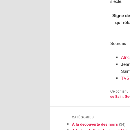
siècle.
Signe de
qui rét
Sources :
Afri
Jean
Sain
TV5
Ce contenu 
de Saint-Ge
CATÉGORIES
À la découverte des noirs
(34)