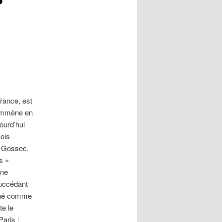
rance, est
’emmène en
ourd’hui
ois-
à Gossec,
s »
une
Succédant
igné comme
te le
aris :