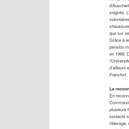
d’Auschwit
soignés. L
volontaires
chaussures
que sur se
Grâce à le
pension me
en 1966. D
l’Universi
d’ailleurs
Francfort.
La reconn
En reconna
Commission
plusieurs f
contacts s
l’élevage,