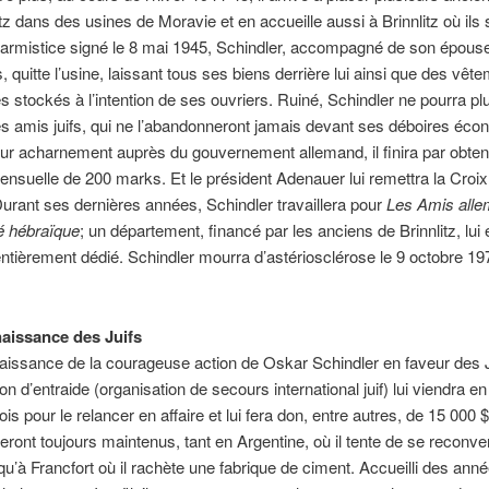
z dans des usines de Moravie et en accueille aussi à Brinnlitz où ils 
’armistice signé le 8 mai 1945, Schindler, accompagné de son épouse 
, quitte l’usine, laissant tous ses biens derrière lui ainsi que des vêt
 stockés à l’intention de ses ouvriers. Ruiné, Schindler ne pourra p
s amis juifs, qui ne l’abandonneront jamais devant ses déboires éco
ur acharnement auprès du gouvernement allemand, il finira par obten
nsuelle de 200 marks. Et le président Adenauer lui remettra la Croix
urant ses dernières années, Schindler travaillera pour
Les Amis all
té hébraïque
; un département, financé par les anciens de Brinnlitz, lui 
 entièrement dédié. Schindler mourra d’astériosclérose le 9 octobre 19
aissance des Juifs
issance de la courageuse action de Oskar Schindler en faveur des Ju
 d’entraide (organisation de secours international juif) lui viendra en
ois pour le relancer en affaire et lui fera don, entre autres, de 15 000 
eront toujours maintenus, tant en Argentine, où il tente de se reconver
 qu’à Francfort où il rachète une fabrique de ciment. Accueilli des ann