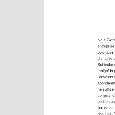
Né à Zwita
entreprise 
polonaise
d’affaires
Schindler 
malgré la 
l’envoient
abondammen
ne suffise
commandant
péril en p
lieu de sa
des juifs.