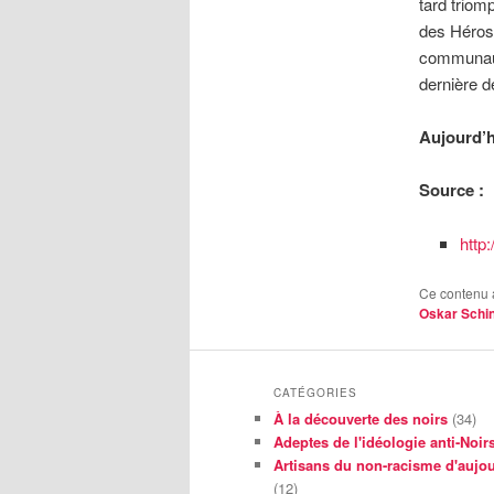
tard triom
des Héros 
communauté
dernière d
Aujourd’h
Source :
http
Ce contenu 
Oskar Schin
CATÉGORIES
À la découverte des noirs
(34)
Adeptes de l'idéologie anti-Noir
Artisans du non-racisme d'aujou
(12)