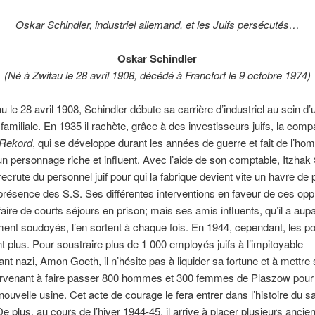
Oskar Schindler, industriel allemand, et les Juifs persécutés…
Oskar Schindler
(Né à Zwitau le 28 avril 1908, décédé à Francfort le 9 octobre 1974)
u le 28 avril 1908, Schindler débute sa carrière d’industriel au sein d’
familiale.
En 1935 il rachète, grâce à des investisseurs juifs, la comp
Rekord
, qui se développe durant les années de guerre et fait de l’h
 un personnage riche et influent. Avec l’aide de son comptable, Itzhak 
recrute du personnel juif pour qui la fabrique devient vite un havre de 
présence des S.S. Ses différentes interventions en faveur de ces op
 faire de courts séjours en prison; mais ses amis influents, qu’il a aup
t soudoyés, l’en sortent à chaque fois. En 1944, cependant, les po
nt plus. Pour soustraire plus de 1 000 employés juifs à l’impitoyable
 nazi, Amon Goeth, il n’hésite pas à liquider sa fortune et à mettre 
arvenant à faire passer 800 hommes et 300 femmes de Plaszow pour B
 nouvelle usine. Cet acte de courage le fera entrer dans l’histoire du 
 De plus, au cours de l’hiver 1944-45, il arrive à placer plusieurs anci