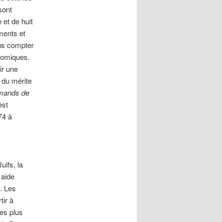
sont
et de huit
ements et
lus compter
nomiques.
ir une
 du mérite
emands de
est
74 à
ifs, la
 aide
$. Les
tir à
ées plus