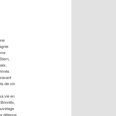
une
agnie
omme
Stern,
paix,
primés
aravant
ts-de-vin
sa vie en
rinnlitx,
sauvetage
ens détenus