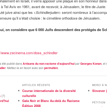
phalement en Israël, il verra apposer une plaque en son honneur dans
à Tel Aviv en 1961, avant de recevoir, à Jérusalem, le titre de
Juste
.
 juive ainsi que les <
Schindlerjuden
> seront nombreux à l’accompa
emeure qu’il s’était choisie : le cimetière orthodoxe de Jérusalem.
ui, on considère que 6 000 Juifs descendent des protégés de Sch
://www.zecinema.com/doss_schindler
a été publié dans
Artisans du non-racisme d'aujourd'hui
par
Georges Konan
, et
dler
. Mettez-le en favori avec son
permalien
.
ARTICLES RÉCENTS
MERCI À 
Course internationale de la diversité
Sincever (
s
(7)
culturelle
rd'hui
Gala Noir et Blanc Au-delà du Racisme
PÉTITION
Édition 2008