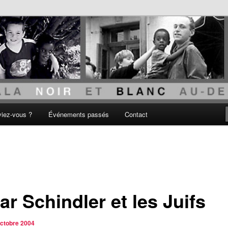
acisme
viez-vous ?
Événements passés
Contact
r Schindler et les Juifs
octobre 2004