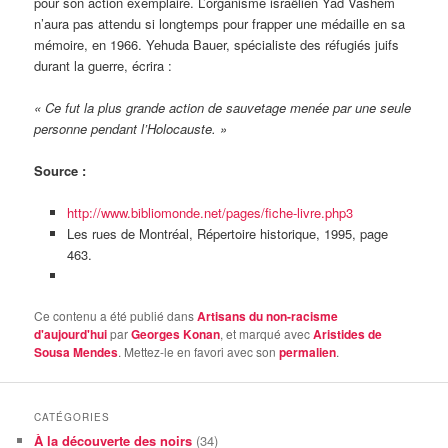
pour son action exemplaire. L’organisme israëlien Yad Vashem
n’aura pas attendu si longtemps pour frapper une médaille en sa
mémoire, en 1966. Yehuda Bauer, spécialiste des réfugiés juifs
durant la guerre, écrira :
« Ce fut la plus grande action de sauvetage menée par une seule
personne pendant l’Holocauste. »
Source :
http://www.bibliomonde.net/pages/fiche-livre.php3
Les rues de Montréal, Répertoire historique, 1995, page
463.
Ce contenu a été publié dans
Artisans du non-racisme
d'aujourd'hui
par
Georges Konan
, et marqué avec
Aristides de
Sousa Mendes
. Mettez-le en favori avec son
permalien
.
CATÉGORIES
À la découverte des noirs
(34)