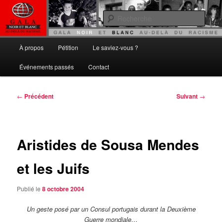
Aller
Gala noir et blanc
au
Rech
contenu
principal
Au delà du Racisme
Menu
À propos
Pétition
Le saviez-vous ?
principal
Événements passés
Contact
Navigation
←
Précédent
Suivant
→
des
articles
Aristides de Sousa Mendes
et les Juifs
Publié le
8 octobre 2004
Un geste posé par un Consul portugais durant la Deuxième
Guerre mondiale…