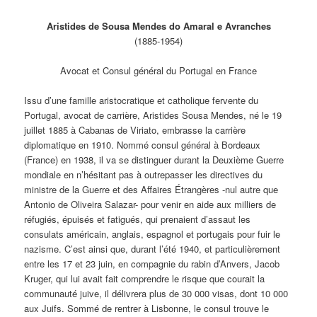
Aristides de Sousa Mendes do Amaral e Avranches
(1885-1954)
Avocat et Consul général du Portugal en France
Issu d’une famille aristocratique et catholique fervente du
Portugal, avocat de carrière, Aristides Sousa Mendes, né le 19
juillet 1885 à Cabanas de Viriato, embrasse la carrière
diplomatique en 1910.
Nommé consul général à Bordeaux
(France) en 1938, il va se distinguer durant la Deuxième Guerre
mondiale en n’hésitant pas à outrepasser les directives du
ministre de la Guerre et des Affaires Étrangères -nul autre que
Antonio de Oliveira Salazar- pour venir en aide aux milliers de
réfugiés, épuisés et fatigués, qui prenaient d’assaut les
consulats américain, anglais, espagnol et portugais pour fuir le
nazisme. C’est ainsi que, durant l’été 1940, et particulièrement
entre les 17 et 23 juin, en compagnie du rabin d’Anvers, Jacob
Kruger, qui lui avait fait comprendre le risque que courait la
communauté juive, il délivrera plus de 30 000 visas, dont 10 000
aux Juifs. Sommé de rentrer à Lisbonne, le consul trouve le