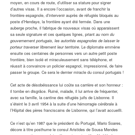
moyen, en cours de route, d’utiliser sa stature pour signer
d’autres visas. Il a encore l’occasion, avant de franchir la
frontière espagnole, d’intervenir auprès de réfugiés bloqués au
poste d’Hendaye, la frontière ayant été fermée. Dans une
auberge proche, il fabrique de nouveaux visas où apparaissent
sa seule signature et ces quelques lignes, priant
au nom du
gouvernement portugais, les autorités espagnoles de laisser le
porteur traverser librement leur territoire
. Le diplomate emmène
ensuite ces centaines de personnes vers un autre petit poste
frontière, bien isolé et miraculeusement sans téléphone, et
réussit à convaincre un policier espagnol, impressionné, de faire
passer le groupe. Ce sera le dernier miracle du consul portugais !
Cet acte de désobéissance lui coûte sa carrière et son honneur :
il tombe en disgrâce. Ruiné, malade, il lui arrive de fréquenter,
avec sa famille, la cantine des réfugiés juifs de Lisbonne. Il
s’éteint le 3 avril 1954 à la suite d’une hémorragie cérébrale à
l’Hôpital des pères franciscains de Lisbonne, qui l’avait accueilli.
Ce n’est qu’en 1987 que le président du Portugal, Mario Soares,
décore à titre posthume le consul Aristides de Sousa Mendes