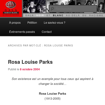
Aller
Aller
Gala noir et blanc
au
au
Rech
contenu
contenu
principal
secondaire
Au delà du Racisme
Menu
À propos
Pétition
Le saviez-vous ?
principal
Événements passés
Contact
ARCHIVES PAR MOT-CLÉ :
ROSA LOUISE PARKS
Rosa Louise Parks
Publié le
8 octobre 2004
Son existence est un exemple pour tous ceux qui aspirent à
changer la société…
Rosa Louise Parks
(1913-2005)