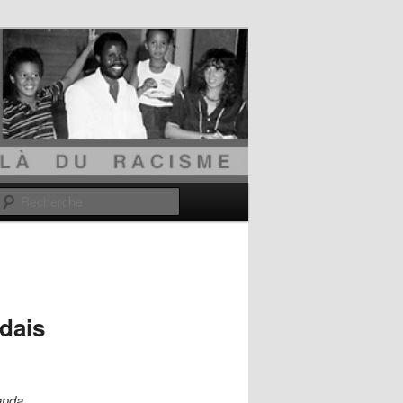
Recherche
dais
wanda…