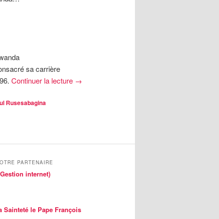
 Rwanda
nsacré sa carrière
996.
Continuer la lecture
→
ul Rusesabagina
NOTRE PARTENAIRE
Gestion internet)
a Sainteté le Pape François