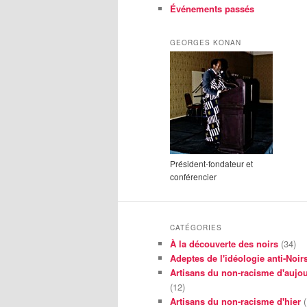
Événements passés
GEORGES KONAN
Président-fondateur et
conférencier
CATÉGORIES
À la découverte des noirs
(34)
Adeptes de l'idéologie anti-Noir
Artisans du non-racisme d'aujou
(12)
Artisans du non-racisme d'hier
(