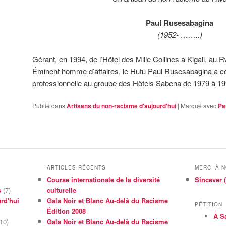
Paul Rusesabagina
(1952- ……..)
Gérant, en 1994, de l’Hôtel des Mille Collines à Kigali, au
Éminent homme d’affaires, le Hutu Paul Rusesabagina a co
professionnelle au groupe des Hôtels Sabena de 1979 à 1
Publié dans
Artisans du non-racisme d'aujourd'hui
|
Marqué avec
Pa
ARTICLES RÉCENTS
MERCI À 
Course internationale de la diversité
Sincever (
s
(7)
culturelle
rd'hui
Gala Noir et Blanc Au-delà du Racisme
PÉTITION
Édition 2008
À S
10)
Gala Noir et Blanc Au-delà du Racisme