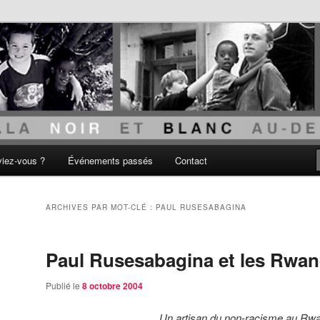
acisme
viez-vous ?
Événements passés
Contact
ARCHIVES PAR MOT-CLÉ :
PAUL RUSESABAGINA
Paul Rusesabagina et les Rwan
Publié le
8 octobre 2004
Un artisan du non-racisme au R