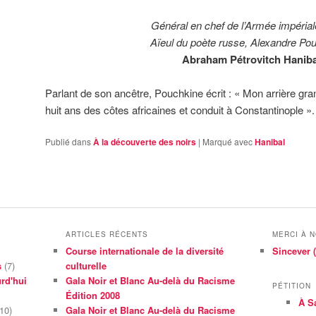
Général en chef de l’Armée impérial
Aïeul du poète russe, Alexandre Pou
Abraham Pétrovitch Haniba
Parlant de son ancêtre, Pouchkine écrit : « Mon arrière gran
huit ans des côtes africaines et conduit à Constantinople »
Publié dans
À la découverte des noirs
|
Marqué avec
Hanibal
ARTICLES RÉCENTS
MERCI À 
Course internationale de la diversité
Sincever (
s
(7)
culturelle
rd'hui
Gala Noir et Blanc Au-delà du Racisme
PÉTITION
Édition 2008
À S
10)
Gala Noir et Blanc Au-delà du Racisme