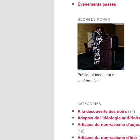
Événements passés
GEORGES KONAN
Président-fondateur et
conférencier
CATÉGORIES
À la découverte des noirs
(34)
Adeptes de l'idéologie anti-Noir
Artisans du non-racisme d'aujou
(12)
Artisans du non-racisme d'hier
(