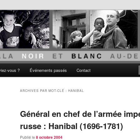
acisme
viez-vous ?
Événements passés
Contact
ARCHIVES PAR MOT-CLÉ :
HANIBAL
Général en chef de l’armée impé
russe : Hanibal (1696-1781)
Publié le
8 octobre 2004