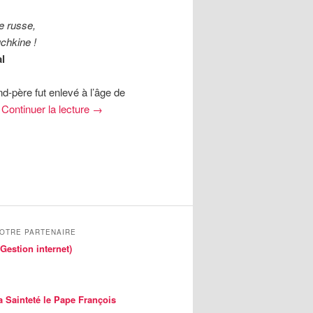
e russe,
chkine !
l
d-père fut enlevé à l’âge de
.
Continuer la lecture
→
NOTRE PARTENAIRE
Gestion internet)
a Sainteté le Pape François