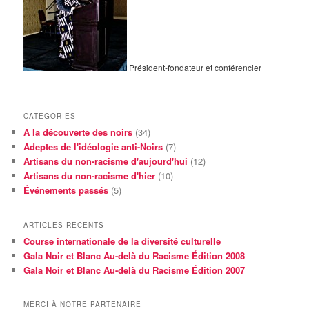
Président-fondateur et conférencier
CATÉGORIES
À la découverte des noirs
(34)
Adeptes de l'idéologie anti-Noirs
(7)
Artisans du non-racisme d'aujourd'hui
(12)
Artisans du non-racisme d'hier
(10)
Événements passés
(5)
ARTICLES RÉCENTS
Course internationale de la diversité culturelle
Gala Noir et Blanc Au-delà du Racisme Édition 2008
Gala Noir et Blanc Au-delà du Racisme Édition 2007
MERCI À NOTRE PARTENAIRE