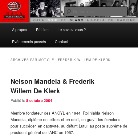
Aller
Aller
Gala noir et blanc
au
au
Rech
contenu
contenu
principal
secondaire
Au delà du Racisme
Menu
À propos
Pétition
Le saviez-vous ?
principal
Événements passés
Contact
ARCHIVES PAR MOT-CLÉ :
FREDERIK WILLEM DE KLERK
Nelson Mandela & Frederik
Willem De Klerk
Publié le
8 octobre 2004
Membre fondateur des ANCYL en 1944, Rolihlahla Nelson
Mandela, diplômé en lettres et en droit, en gravit les échelons
pour succéder, en captivité, au défunt Lutuli au poste suprême de
président général de l’ANC en 1967.