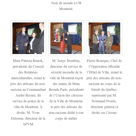
Noir de monde à CH
Montréal.
Mme Patricia Rimok,
M. Serge Tremblay,
Pierre Bourque, Chef de
présidente du Conseil
directeur du service de
l’Opposition officielle
des Relations
sécurité incendie de la
l’Hôtel de Ville, remet le
interculturelles, remet le
ville de Montréal reçoit
prix des artisans du non-
prix des artisans du non-
des mains de Mme
racisme au corps de la
racisme au Commandant
Brenda Paris, présidente
Sûreté du Québec,
André Besner, du
de l’Union des citoyens
représenté par M.
service de police de la
de la Ville de Montréal,
Normand Proulx,
ville de Montréal. À
le prix des artisans du
directeur général (à
droite, M. Yvan
non-racisme dédié à son
droite sur l’écran)
Delorme, directeur de la
corps de métier
SPVM