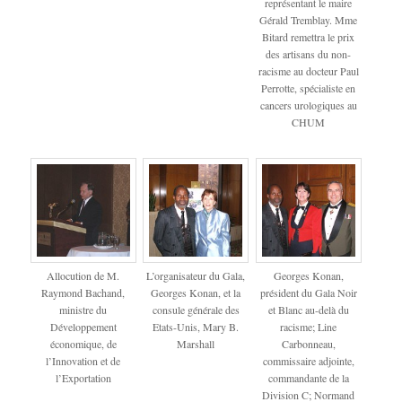
représentant le maire
Gérald Tremblay. Mme
Bitard remettra le prix
des artisans du non-
racisme au docteur Paul
Perrotte, spécialiste en
cancers urologiques au
CHUM
Allocution de M.
L’organisateur du Gala,
Georges Konan,
Raymond Bachand,
Georges Konan, et la
président du Gala Noir
ministre du
consule générale des
et Blanc au-delà du
Développement
Etats-Unis, Mary B.
racisme; Line
économique, de
Marshall
Carbonneau,
l’Innovation et de
commissaire adjointe,
l’Exportation
commandante de la
Division C; Normand