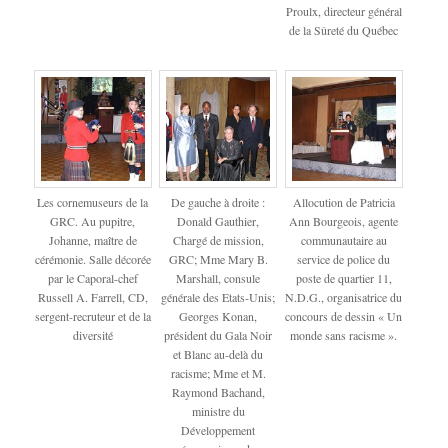
Proulx, directeur général
de la Sûreté du Québec
Les cornemuseurs de la
De gauche à droite :
Allocution de Patricia
GRC. Au pupitre,
Donald Gauthier,
Ann Bourgeois, agente
Johanne, maître de
Chargé de mission,
communautaire au
cérémonie. Salle décorée
GRC; Mme Mary B.
service de police du
par le Caporal-chef
Marshall, consule
poste de quartier 11,
Russell A. Farrell, CD,
générale des Etats-Unis;
N.D.G., organisatrice du
sergent-recruteur et de la
Georges Konan,
concours de dessin « Un
diversité
président du Gala Noir
monde sans racisme ».
et Blanc au-delà du
racisme; Mme et M.
Raymond Bachand,
ministre du
Développement