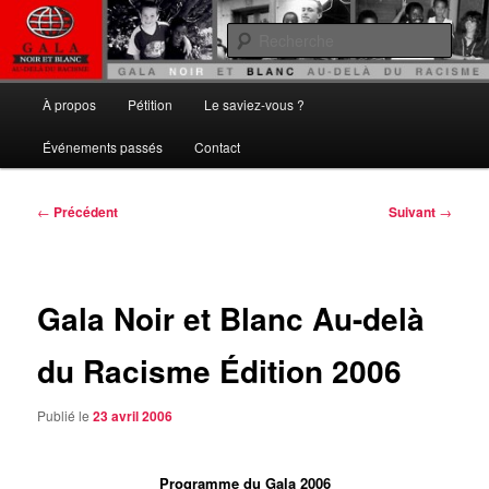
Aller
Gala noir et blanc
au
Rech
contenu
principal
Au delà du Racisme
Menu
À propos
Pétition
Le saviez-vous ?
principal
Événements passés
Contact
Navigation
←
Précédent
Suivant
→
des
articles
Gala Noir et Blanc Au-delà
du Racisme Édition 2006
Publié le
23 avril 2006
Programme du Gala 2006