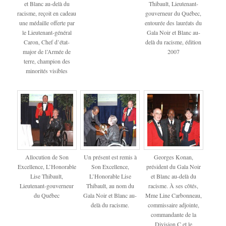
et Blanc au-delà du
Thibault, Lieutenant-
racisme, reçoit en cadeau
gouverneur du Québec,
une médaille offerte par
entourée des lauréats du
le Lieutenant-général
Gala Noir et Blanc au-
Caron, Chef d’état-
delà du racisme, édition
major de l’Armée de
2007
terre, champion des
minorités visibles
Allocution de Son
Un présent est remis à
Georges Konan,
Excellence, L’Honorable
Son Excellence,
président du Gala Noir
Lise Thibault,
L’Honorable Lise
et Blanc au-delà du
Lieutenant-gouverneur
Thibault, au nom du
racisme. À ses côtés,
du Québec
Gala Noir et Blanc au-
Mme Line Carbonneau,
delà du racisme.
commissaire adjointe,
commandante de la
Division C et le