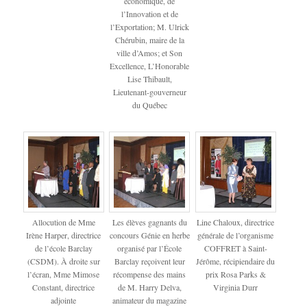
économique, de
l’Innovation et de
l’Exportation; M. Ulrick
Chérubin, maire de la
ville d’Amos; et Son
Excellence, L’Honorable
Lise Thibault,
Lieutenant-gouverneur
du Québec
Allocution de Mme
Les élèves gagnants du
Line Chaloux, directrice
Irène Harper, directrice
concours Génie en herbe
générale de l’organisme
de l’école Barclay
organisé par l’École
COFFRET à Saint-
(CSDM). À droite sur
Barclay reçoivent leur
Jérôme, récipiendaire du
l’écran, Mme Mimose
récompense des mains
prix Rosa Parks &
Constant, directrice
de M. Harry Delva,
Virginia Durr
adjointe
animateur du magazine