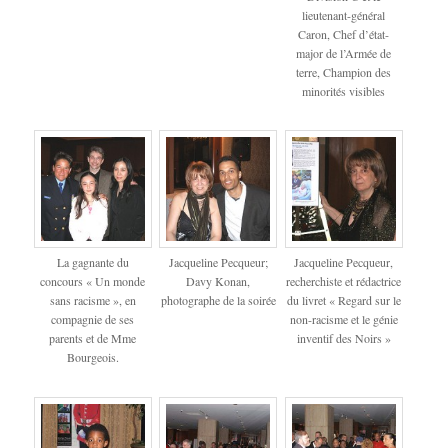
lieutenant-général
Caron, Chef d’état-
major de l’Armée de
terre, Champion des
minorités visibles
La gagnante du
Jacqueline Pecqueur;
Jacqueline Pecqueur,
concours « Un monde
Davy Konan,
recherchiste et rédactrice
sans racisme », en
photographe de la soirée
du livret « Regard sur le
compagnie de ses
non-racisme et le génie
parents et de Mme
inventif des Noirs »
Bourgeois.