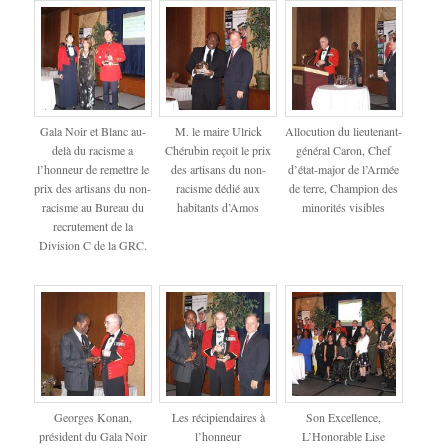
Gala Noir et Blanc au-
M. le maire Ulrick
Allocution du lieutenant-
delà du racisme a
Chérubin reçoit le prix
général Caron, Chef
l’honneur de remettre le
des artisans du non-
d’état-major de l’Armée
prix des artisans du non-
racisme dédié aux
de terre, Champion des
racisme au Bureau du
habitants d’Amos
minorités visibles
recrutement de la
Division C de la GRC.
Georges Konan,
Les récipiendaires à
Son Excellence,
président du Gala Noir
l’honneur
L’Honorable Lise