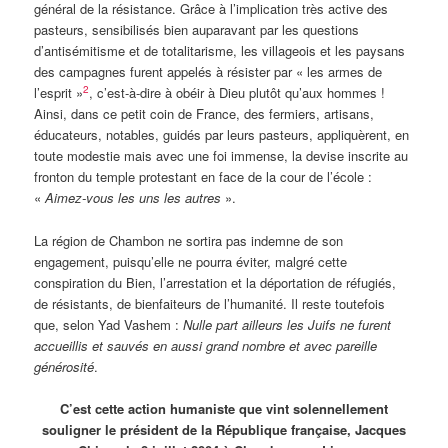
général de la résistance. Grâce à l’implication très active des
pasteurs, sensibilisés bien auparavant par les questions
d’antisémitisme et de totalitarisme, les villageois et les paysans
des campagnes furent appelés à résister par « les armes de
2
l’esprit »
, c’est-à-dire à obéir à Dieu plutôt qu’aux hommes !
Ainsi, dans ce petit coin de France, des fermiers, artisans,
éducateurs, notables, guidés par leurs pasteurs, appliquèrent, en
toute modestie mais avec une foi immense, la devise inscrite au
fronton du temple protestant en face de la cour de l’école :
«
Aimez-vous les uns les autres
».
La région de Chambon ne sortira pas indemne de son
engagement, puisqu’elle ne pourra éviter, malgré cette
conspiration du Bien, l’arrestation et la déportation de réfugiés,
de résistants, de bienfaiteurs de l’humanité. Il reste toutefois
que, selon Yad Vashem :
Nulle part ailleurs les Juifs ne furent
accueillis et sauvés en aussi grand nombre et avec pareille
générosité
.
C’est cette action humaniste que vint solennellement
souligner le président de la République française, Jacques