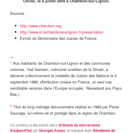
Chirac, le 8 juillet 2004 à Chambon-sur-Lignon.
Sources :
http://www.chambon.org
http://www.ot.lechambonsurlignon.fr/presentation
Extrait du Dictionnaire des Justes de France
—
1
Aux habitants de Chambon-sur-Lignon et des communes
voisines, Yad Vashem, mémorial israélien de la Shoah, a
décerné collectivement la médaille de Justes des Nations le 5
septembre 1988. (Attribution unique en France, un seul cas
semblable recensé dans l’Europe occupée : Nieuwland aux Pays-
Bas.)
2
Titre du long métrage documentaire réalisé en 1989 par Pierre
Sauvage, lui-même né et protégé dans la région de Chambon.
Ce contenu a été publié dans
Artisans du non-racisme
d'aujourd'hui
par
Georges Konan
, et marqué avec
Résidants de