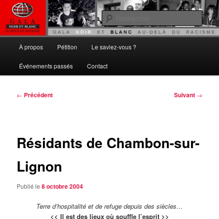
Aller
Gala noir et blanc
au
Rech
contenu
principal
Au delà du Racisme
Menu
À propos
Pétition
Le saviez-vous ?
principal
Événements passés
Contact
Navigation
←
Précédent
Suivant
→
des
articles
Résidants de Chambon-sur-
Lignon
Publié le
8 octobre 2004
Terre d’hospitalité et de refuge depuis des siècles…
<< Il est des lieux où souffle l’esprit >>