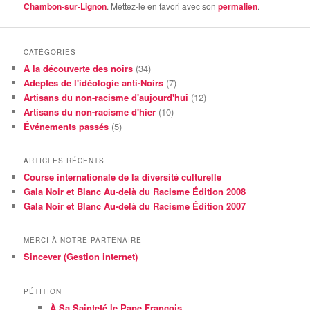
Chambon-sur-Lignon
. Mettez-le en favori avec son
permalien
.
CATÉGORIES
À la découverte des noirs
(34)
Adeptes de l'idéologie anti-Noirs
(7)
Artisans du non-racisme d'aujourd'hui
(12)
Artisans du non-racisme d'hier
(10)
Événements passés
(5)
ARTICLES RÉCENTS
Course internationale de la diversité culturelle
Gala Noir et Blanc Au-delà du Racisme Édition 2008
Gala Noir et Blanc Au-delà du Racisme Édition 2007
MERCI À NOTRE PARTENAIRE
Sincever (Gestion internet)
PÉTITION
À Sa Sainteté le Pape François