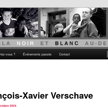
acisme
viez-vous ?
Événements passés
Contact
nçois-Xavier Verschave
octobre 2004