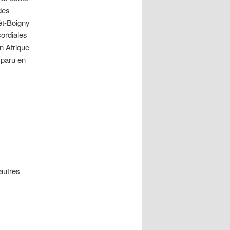
 des
ët-Boigny
cordiales
en Afrique
 paru en
 autres