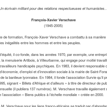
Un écrivain militant pour des relations respectueuses et humanistes
François-Xavier Verschave
(1945-2005)
 de formation, François-Xaver Verschave a combattu à sa manière l’
 les inégalités entre les hommes et entre les peuples.
’équité, il co-fonde, dans les années 1970, par exemple, une entrepr
, la menuiserie Artibois, à Villeurbanne, qui engage pour moitié travail
 travailleurs handicapés psychiques. En 1983, il devient responsable 
d’économie, d’emploi et d’innovation sociale à la mairie de Saint-Fons
 la banlieue lyonnaise. En 1984, il fonde l’association Survie qu’il p
995, signant « Billets d’Afrique et d’ailleurs » à titre de directeur de pu
mensuelle (il publiera 137 numéros). M. Verschave travaille également s
 l’association « Biens publics à l’échelle mondiale » créée en 2000.
de M. Verschave pour les liens franco-africains se traduit par d’abondan