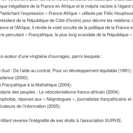
tique inégalitaire de la France en Afrique et le mépris raciste à l’égard
 Pastichant l’expression « France-Afrique » utilisée par Félix Houphou
résident de la République de Côte d’Ivoire) pour décrire les relations 
ance et l’Afrique, il révèle le volet occulte de la politique de la France 
vre percutant « Françafrique, le plus long scandale de la République »
co-auteur d’une vingtaine d’ouvrages, parmi lesquels :
-Sud : De l’aide au contrat. Pour un développement équitable (1991);
 silence (2000);
a Françafrique à la Mafiafrique (2004);
épris des peuples : Le néocolonialisme franco-africain (2004);
ophobie, réponse aux « Négrologues », journalistes françafricains et
ficateurs de l’information (2005);
militant reverse l’intégralité de ses droits à l’association SURVIE.