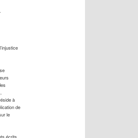
…
injustice
ise
leurs
des
,
réside à
blication de
ur le
ts écrits