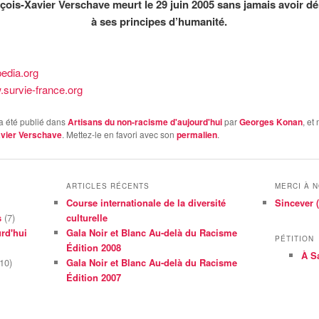
çois-Xavier Verschave meurt le 29 juin 2005 sans jamais avoir d
à ses principes d’humanité.
pedia.org
survie-france.org
a été publié dans
Artisans du non-racisme d'aujourd'hui
par
Georges Konan
, et
avier Verschave
. Mettez-le en favori avec son
permalien
.
ARTICLES RÉCENTS
MERCI À 
Course internationale de la diversité
Sincever (
s
(7)
culturelle
rd'hui
Gala Noir et Blanc Au-delà du Racisme
PÉTITION
Édition 2008
À S
10)
Gala Noir et Blanc Au-delà du Racisme
Édition 2007