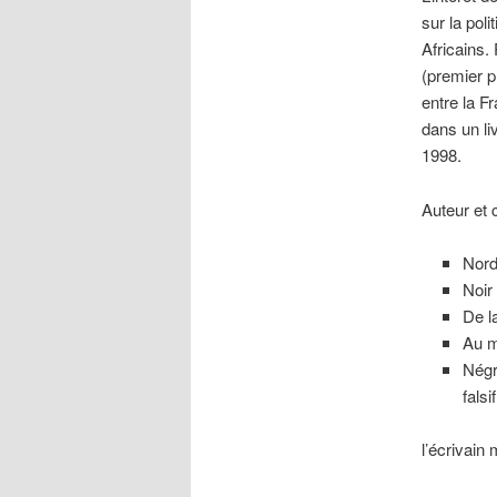
sur la poli
Africains.
(premier p
entre la Fr
dans un li
1998.
Auteur et 
Nord
Noir
De l
Au m
Négr
falsi
l’écrivain 