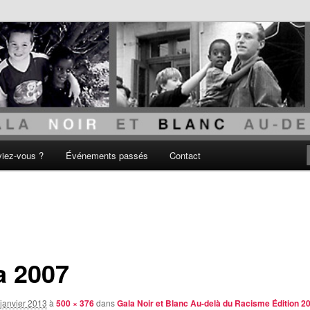
acisme
viez-vous ?
Événements passés
Contact
a 2007
janvier 2013
à
500 × 376
dans
Gala Noir et Blanc Au-delà du Racisme Édition 2