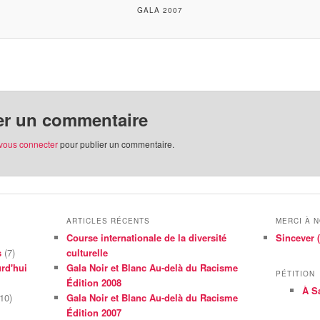
GALA 2007
er un commentaire
vous connecter
pour publier un commentaire.
ARTICLES RÉCENTS
MERCI À 
Course internationale de la diversité
Sincever (
s
(7)
culturelle
rd'hui
Gala Noir et Blanc Au-delà du Racisme
PÉTITION
Édition 2008
À S
10)
Gala Noir et Blanc Au-delà du Racisme
Édition 2007