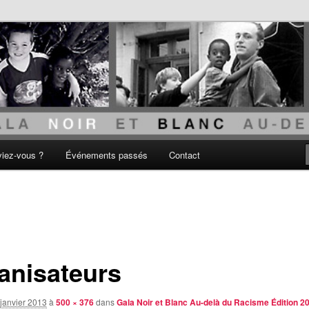
acisme
viez-vous ?
Événements passés
Contact
anisateurs
janvier 2013
à
500 × 376
dans
Gala Noir et Blanc Au-delà du Racisme Édition 2