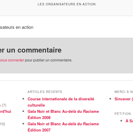
LES ORGANISATEURS EN ACTION
sateurs en action
er un commentaire
vous connecter
pour publier un commentaire.
ARTICLES RÉCENTS
MERCI À 
Course internationale de la diversité
Sincever (
s
(7)
culturelle
rd'hui
Gala Noir et Blanc Au-delà du Racisme
PÉTITION
Édition 2008
À S
10)
Gala Noir et Blanc Au-delà du Racisme
Édition 2007