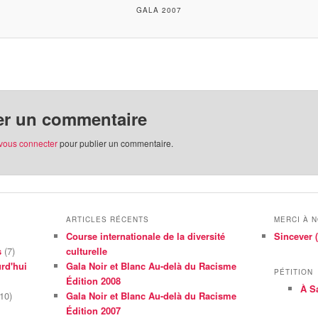
GALA 2007
er un commentaire
vous connecter
pour publier un commentaire.
ARTICLES RÉCENTS
MERCI À 
Course internationale de la diversité
Sincever (
s
(7)
culturelle
rd'hui
Gala Noir et Blanc Au-delà du Racisme
PÉTITION
Édition 2008
À S
10)
Gala Noir et Blanc Au-delà du Racisme
Édition 2007