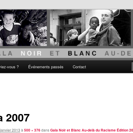
acisme
viez-vous ?
Événements passés
Contact
a 2007
janvier 2013
à
500 × 376
dans
Gala Noir et Blanc Au-delà du Racisme Édition 2