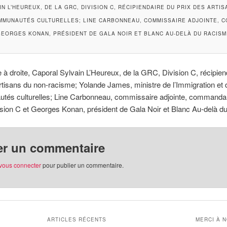
N L’HEUREUX, DE LA GRC, DIVISION C, RÉCIPIENDAIRE DU PRIX DES ARTI
OMMUNAUTÉS CULTURELLES; LINE CARBONNEAU, COMMISSAIRE ADJOINTE, C
GEORGES KONAN, PRÉSIDENT DE GALA NOIR ET BLANC AU-DELÀ DU RACISM
à droite, Caporal Sylvain L’Heureux, de la GRC, Division C, récipien
rtisans du non-racisme; Yolande James, ministre de l’Immigration et
és culturelles; Line Carbonneau, commissaire adjointe, commandan
sion C et Georges Konan, président de Gala Noir et Blanc Au-delà 
er un commentaire
vous connecter
pour publier un commentaire.
ARTICLES RÉCENTS
MERCI À 