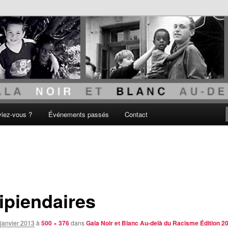
acisme
viez-vous ?
Événements passés
Contact
ipiendaires
janvier 2013
à
500 × 376
dans
Gala Noir et Blanc Au-delà du Racisme Édition 2