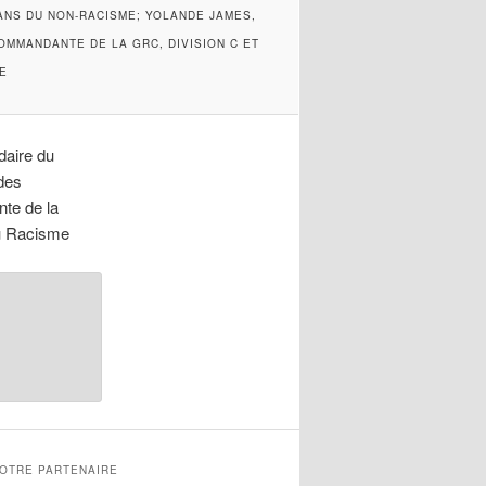
SANS DU NON-RACISME; YOLANDE JAMES,
OMMANDANTE DE LA GRC, DIVISION C ET
E
daire du
 des
te de la
du Racisme
NOTRE PARTENAIRE