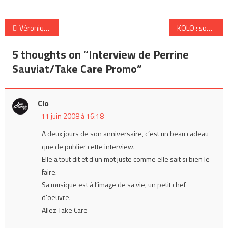
Navigation
Véronique Sanson à Nice : l’émotion à fleur de peau
KOLO : songs for a sleepwalker
de
5 thoughts on “
Interview de Perrine
l’article
Sauviat/Take Care Promo
”
Clo
11 juin 2008 à 16:18
A deux jours de son anniversaire, c’est un beau cadeau
que de publier cette interview.
Elle a tout dit et d’un mot juste comme elle sait si bien le
faire.
Sa musique est à l’image de sa vie, un petit chef
d’oeuvre.
Allez Take Care