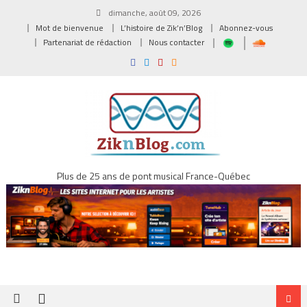
Skip
dimanche, août 09, 2026
to
Mot de bienvenue
L’histoire de Zik’n’Blog
Abonnez-vous
content
Partenariat de rédaction
Nous contacter
Plus de 25 ans de pont musical France-Québec