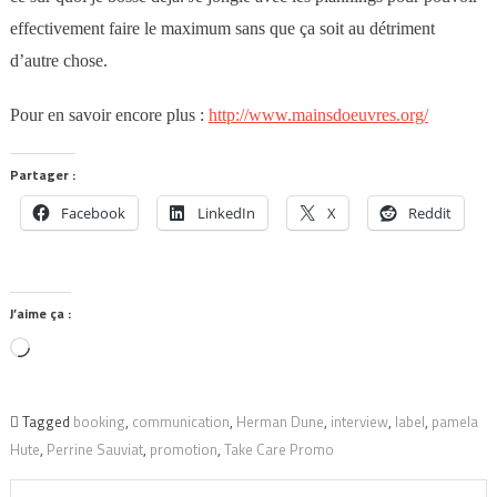
effectivement faire le maximum sans que ça soit au détriment
d’autre chose.
Pour en savoir encore plus :
http://www.mainsdoeuvres.org/
Partager :
Facebook
LinkedIn
X
Reddit
J’aime ça :
Chargement…
Tagged
booking
,
communication
,
Herman Dune
,
interview
,
label
,
pamela
Hute
,
Perrine Sauviat
,
promotion
,
Take Care Promo