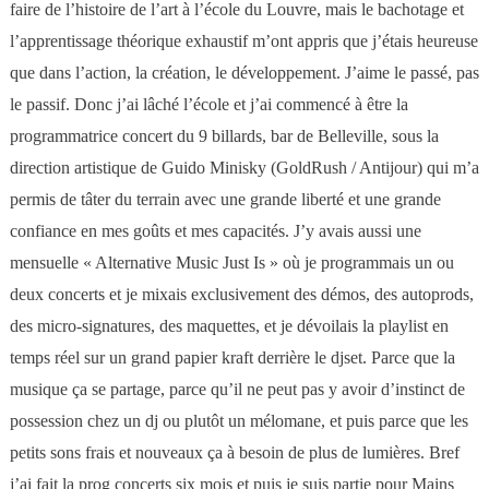
faire de l’histoire de l’art à l’école du Louvre, mais le bachotage et
l’apprentissage théorique exhaustif m’ont appris que j’étais heureuse
que dans l’action, la création, le développement. J’aime le passé, pas
le passif. Donc j’ai lâché l’école et j’ai commencé à être la
programmatrice concert du 9 billards, bar de Belleville, sous la
direction artistique de Guido Minisky (GoldRush / Antijour) qui m’a
permis de tâter du terrain avec une grande liberté et une grande
confiance en mes goûts et mes capacités. J’y avais aussi une
mensuelle « Alternative Music Just Is » où je programmais un ou
deux concerts et je mixais exclusivement des démos, des autoprods,
des micro-signatures, des maquettes, et je dévoilais la playlist en
temps réel sur un grand papier kraft derrière le djset. Parce que la
musique ça se partage, parce qu’il ne peut pas y avoir d’instinct de
possession chez un dj ou plutôt un mélomane, et puis parce que les
petits sons frais et nouveaux ça à besoin de plus de lumières. Bref
j’ai fait la prog concerts six mois et puis je suis partie pour Mains